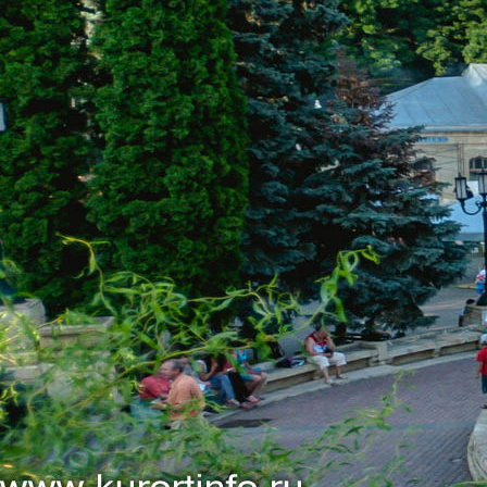
Санаторий «Виктория» на карте
КОНТАКТЫ
ЕДИНОЙ СЛУЖБЫ БРОНИРОВАНИЯ:
8 (800) 551-53-03
(Бесплатный звонок)
kurortinfo@mail.ru
АДРЕС САНАТОРИЯ: